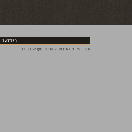
TWITTER
FOLLOW
@BLOCK62BREDA
ON TWITTER