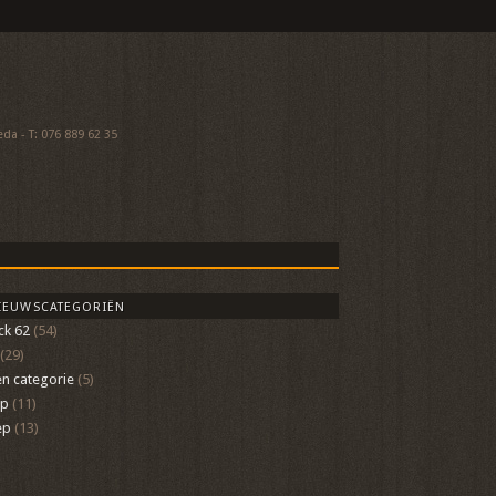
a - T: 076 889 62 35
IEUWSCATEGORIËN
ck 62
(54)
(29)
n categorie
(5)
op
(11)
ep
(13)