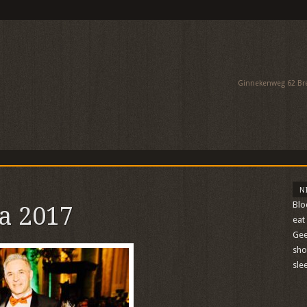
Ginnekenweg 62 Bred
N
Blo
a 2017
eat
Gee
sh
sle