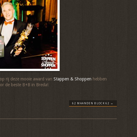
r op rij deze mooie award van
Stappen & Shoppen
hebben
r de beste B+B in Breda!
62 MAANDEN BLOCK 62
→