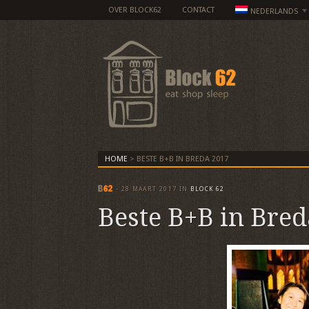
OVER BLOCK62
CONTACT
NEDERLANDS
HOME
>
BESTE B+B IN BREDA 2017
-
28 MAART 2017
IN
BLOCK 62
Beste B+B in Bred