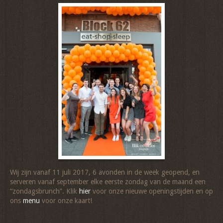
Wij zijn vanaf 11 juli 2017, 6 avonden in de week geopend, en
serveren vanaf september elke eerste zondag van de maand een
“zondagsbrunch”. Klik
hier
voor onze nieuwe openingstijden en op
ons
menu
voor onze kaart!