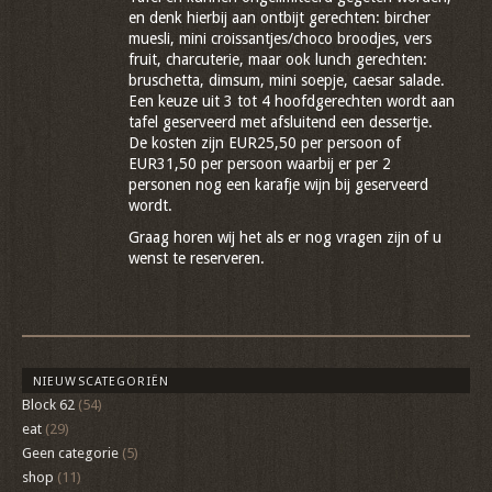
en denk hierbij aan ontbijt gerechten: bircher
muesli, mini croissantjes/choco broodjes, vers
fruit, charcuterie, maar ook lunch gerechten:
bruschetta, dimsum, mini soepje, caesar salade.
Een keuze uit 3 tot 4 hoofdgerechten wordt aan
tafel geserveerd met afsluitend een dessertje.
De kosten zijn EUR25,50 per persoon of
EUR31,50 per persoon waarbij er per 2
personen nog een karafje wijn bij geserveerd
wordt.
Graag horen wij het als er nog vragen zijn of u
wenst te reserveren.
NIEUWSCATEGORIËN
Block 62
(54)
eat
(29)
Geen categorie
(5)
shop
(11)