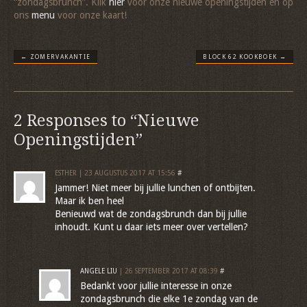
“zondagsbrunch”. Klik
hier
voor onze nieuwe openingstijden en op
ons
menu
voor onze kaart!
←
ZOMERVAKANTIE
BLOCK 62 KOOKBOEK
→
2 Responses to “Nieuwe
Openingstijden”
ESTHER | 23 AUGUSTUS 2017 AT 15:56
#
Jammer! Niet meer bij jullie lunchen of ontbijten.
Maar ik ben heel
Benieuwd wat de zondagsbrunch dan bij jullie
inhoudt. Kunt u daar iets meer over vertellen?
ANGELE LIU
| 26 SEPTEMBER 2017 AT 08:39
#
Bedankt voor jullie interesse in onze
zondagsbrunch die elke 1e zondag van de