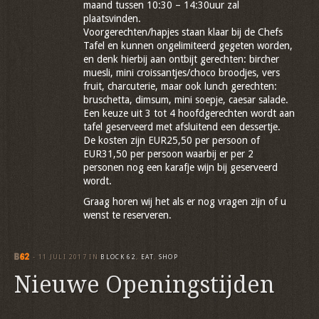
maand tussen 10:30 – 14:30uur zal
plaatsvinden.
Voorgerechten/hapjes staan klaar bij de Chefs
Tafel en kunnen ongelimiteerd gegeten worden,
en denk hierbij aan ontbijt gerechten: bircher
muesli, mini croissantjes/choco broodjes, vers
fruit, charcuterie, maar ook lunch gerechten:
bruschetta, dimsum, mini soepje, caesar salade.
Een keuze uit 3 tot 4 hoofdgerechten wordt aan
tafel geserveerd met afsluitend een dessertje.
De kosten zijn EUR25,50 per persoon of
EUR31,50 per persoon waarbij er per 2
personen nog een karafje wijn bij geserveerd
wordt.
Graag horen wij het als er nog vragen zijn of u
wenst te reserveren.
-
11 JULI 2017
IN
BLOCK 62
,
EAT
,
SHOP
Nieuwe Openingstijden