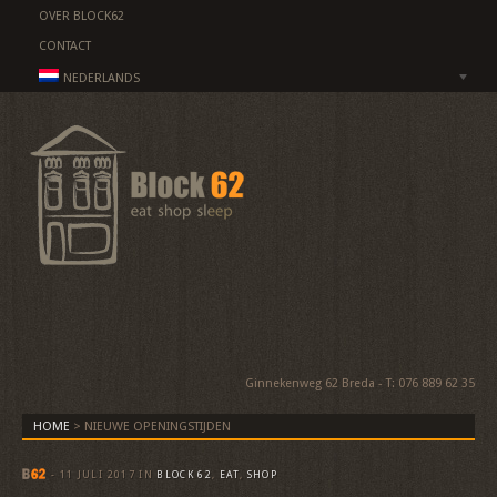
OVER BLOCK62
CONTACT
NEDERLANDS
Ginnekenweg 62 Breda - T: 076 889 62 35
HOME
>
NIEUWE OPENINGSTIJDEN
-
11 JULI 2017
IN
BLOCK 62
,
EAT
,
SHOP