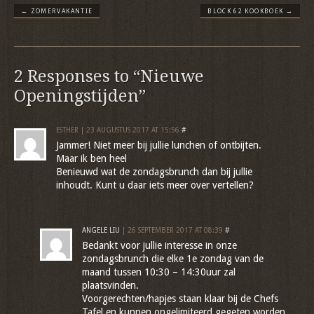
←
ZOMERVAKANTIE
BLOCK 62 KOOKBOEK
→
2 Responses to “Nieuwe
Openingstijden”
ESTHER | 23 AUGUSTUS 2017 AT 15:56
#
Jammer! Niet meer bij jullie lunchen of ontbijten.
Maar ik ben heel
Benieuwd wat de zondagsbrunch dan bij jullie
inhoudt. Kunt u daar iets meer over vertellen?
ANGELE LIU
| 26 SEPTEMBER 2017 AT 08:39
#
Bedankt voor jullie interesse in onze
zondagsbrunch die elke 1e zondag van de
maand tussen 10:30 – 14:30uur zal
plaatsvinden.
Voorgerechten/hapjes staan klaar bij de Chefs
Tafel en kunnen ongelimiteerd gegeten worden,