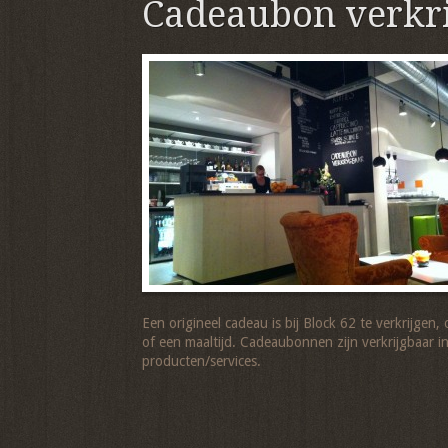
Cadeaubon verkr
Een origineel cadeau is bij Block 62 te verkrijge
of een maaltijd. Cadeaubonnen zijn verkrijgbaar i
producten/services.