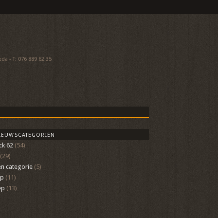
a - T: 076 889 62 35
IEUWSCATEGORIËN
ck 62
(54)
(29)
n categorie
(5)
op
(11)
ep
(13)