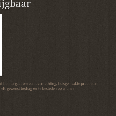
ijgbaar
n, of het nu gaat om een overnachting, huisgemaakte producten
n elk gewenst bedrag en te besteden op al onze