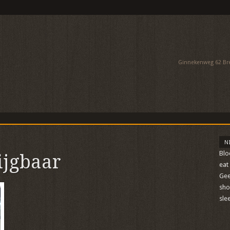
Ginnekenweg 62 Bred
N
Blo
ijgbaar
eat
Gee
sh
sle